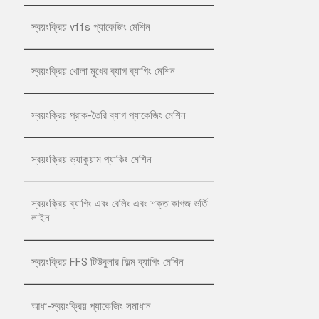
স্বয়ংক্রিয় vffs প্যাকেজিং মেশিন
স্বয়ংক্রিয় খোলা মুখের ব্যাগ ব্যাগিং মেশিন
স্বয়ংক্রিয় প্রাক-তৈরি ব্যাগ প্যাকেজিং মেশিন
স্বয়ংক্রিয় ভ্যাকুয়াম প্যাকিং মেশিন
স্বয়ংক্রিয় ব্যাগিং এবং বেলিং এবং শক্ত কাগজ ভর্তি
লাইন
স্বয়ংক্রিয় FFS টিউবুলার ফিল্ম ব্যাগিং মেশিন
আধা-স্বয়ংক্রিয় প্যাকেজিং সমাধান