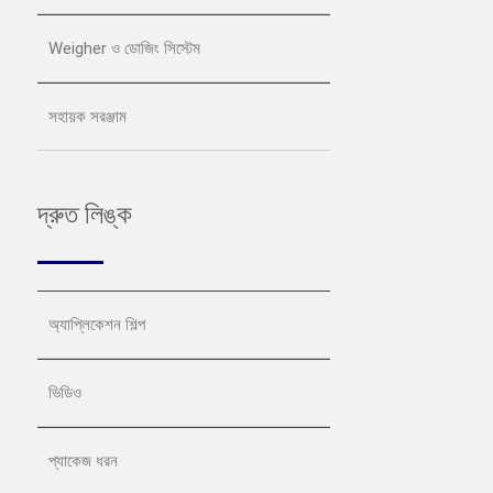
Weigher ও ডোজিং সিস্টেম
সহায়ক সরঞ্জাম
দ্রুত লিঙ্ক
অ্যাপ্লিকেশন শিল্প
ভিডিও
প্যাকেজ ধরন