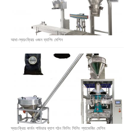
আধা-স্বয়ংক্রিয় ওজন ব্যাগিং মেশিন
স্বয়ংক্রিয় কার্বন পাউডার ব্যাগ গঠন ফিলিং সিলিং প্যাকেজিং মেশিন