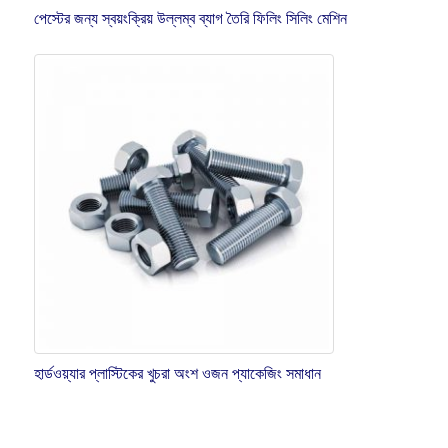
পেস্টের জন্য স্বয়ংক্রিয় উল্লম্ব ব্যাগ তৈরি ফিলিং সিলিং মেশিন
হার্ডওয়্যার প্লাস্টিকের খুচরা অংশ ওজন প্যাকেজিং সমাধান