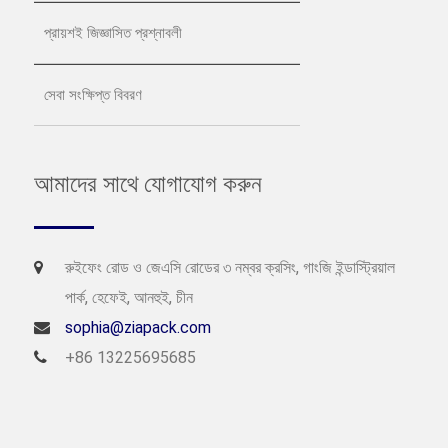
প্রায়শই জিজ্ঞাসিত প্রশ্নাবলী
সেবা সংক্ষিপ্ত বিবরণ
আমাদের সাথে যোগাযোগ করুন
রুইফেং রোড ও জেএসি রোডের ৩ নম্বর ক্রসিং, গাংজি ইন্ডাস্ট্রিয়াল
পার্ক, হেফেই, আনহুই, চীন
sophia@ziapack.com
+86 13225695685