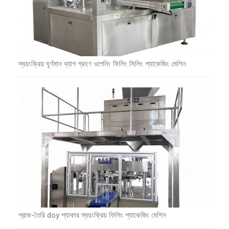
স্বয়ংক্রিয় ঘূর্ণমান ব্যাগ গ্রহণ ওপেনিং ফিলিং সিলিং প্যাকেজিং মেশিন
প্রাক-তৈরি doy প্যাকার স্বয়ংক্রিয় ফিলিং প্যাকেজিং মেশিন