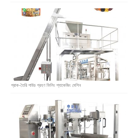
প্রাক-তৈরি পাউচ গ্রহণ ফিলিং প্যাকেজিং মেশিন