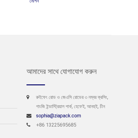
মেশিন
আমাদের সাথে যোগাযোগ করুন
রুইফেং রোড ও জেএসি রোডের ৩ নম্বর ক্রসিং,
গাংজি ইন্ডাস্ট্রিয়াল পার্ক, হেফেই, আনহুই, চীন
sophia@ziapack.com
+86 13225695685