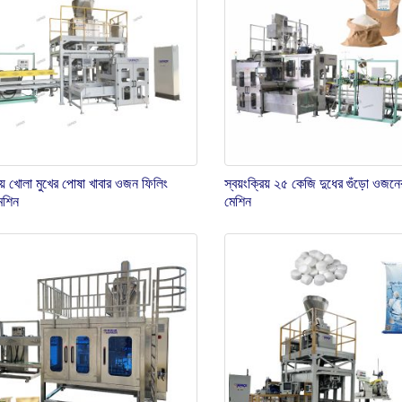
রিয় খোলা মুখের পোষা খাবার ওজন ফিলিং
স্বয়ংক্রিয় ২৫ কেজি দুধের গুঁড়ো ওজনের
মেশিন
মেশিন