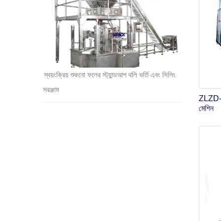
স্বয়ংক্রিয় শুকনো ফলের স্ট্যান্ডআপ থলি ভর্তি এবং সিলিং
সরঞ্জাম
ZLZD-25K
মেশিন