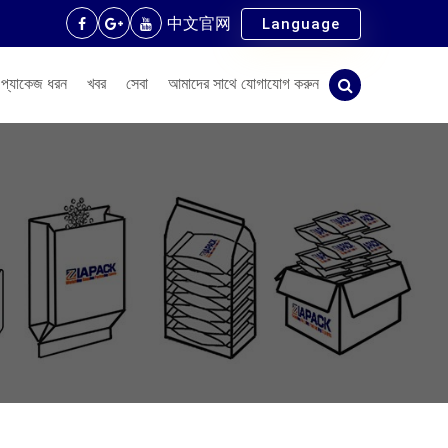
中文官网
Language
প্যাকেজ ধরন
খবর
সেবা
আমাদের সাথে যোগাযোগ করুন