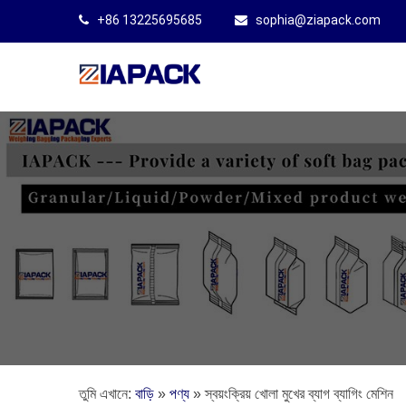
+86 13225695685
sophia@ziapack.com
তুমি এখানে:
বাড়ি
»
পণ্য
»
স্বয়ংক্রিয় খোলা মুখের ব্যাগ ব্যাগিং মেশিন