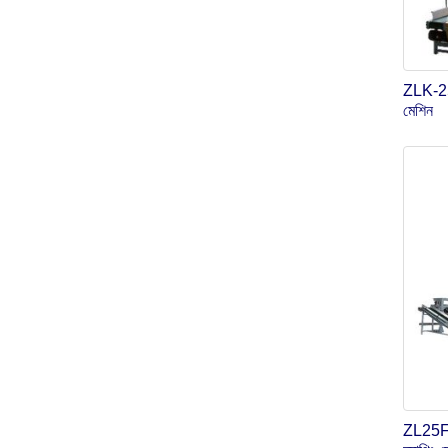
ZLK-25 
মেশিন
ZL25F ম