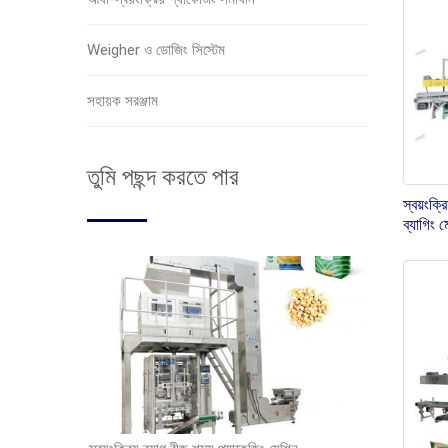
Weigher ও ডোজিং সিস্টেম
সহায়ক সরঞ্জাম
তুমি পছন্দ করতে পার
স্বয়ংক্
ব্যাগিং 