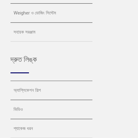
Weigher ও ডোজিং সিস্টেম
সহায়ক সরঞ্জাম
দ্রুত লিঙ্ক
অ্যাপ্লিকেশন শিল্প
ভিডিও
প্যাকেজ ধরন