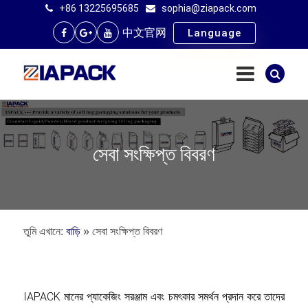
+86 13225695685
sophia@ziapack.com
中文官网
Language
সেবা সংক্ষিপ্ত বিবরণ
তুমি এখানে:
বাড়ি
»
সেবা সংক্ষিপ্ত বিবরণ
IAPACK মানের প্যাকেজিং সরঞ্জাম এবং চমৎকার সমর্থন প্রদান করে তাদের