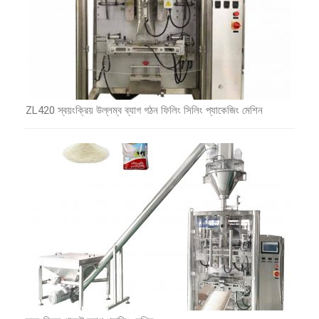
ZL420 স্বয়ংক্রিয় উল্লম্ব ব্যাগ গঠন ফিলিং সিলিং প্যাকেজিং মেশিন