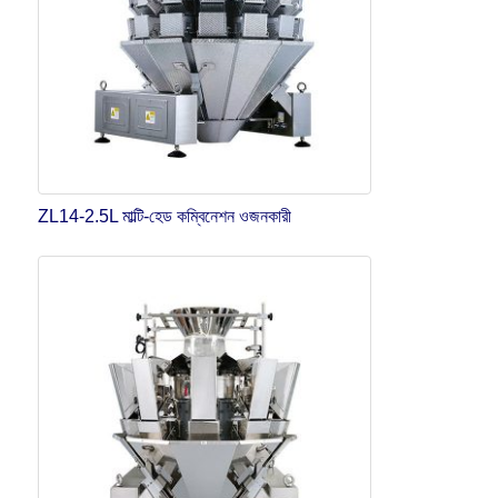
ZL14-2.5L মাল্টি-হেড কম্বিনেশন ওজনকারী