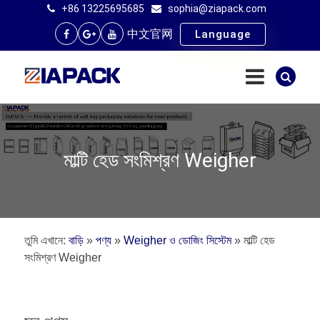
+86 13225695685
sophia@ziapack.com
中文官网
Language
মাল্টি হেড সংমিশ্রণ Weigher
তুমি এখানে:
বাড়ি
»
পণ্য
»
Weigher ও ডোজিং সিস্টেম
»
মাল্টি হেড
সংমিশ্রণ Weigher