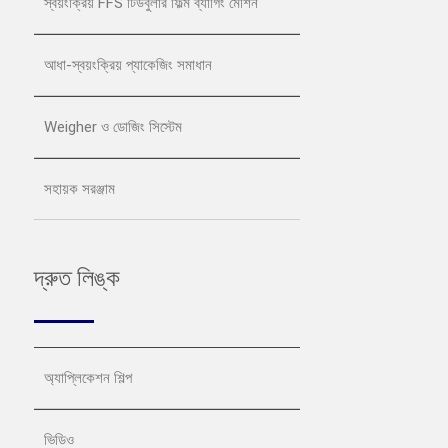
স্বয়ংক্রিয় FFS টিউবুলার ফিল্ম ব্যাগিং মেশিন
আধা-স্বয়ংক্রিয় প্যাকেজিং সমাধান
Weigher ও ডোজিং সিস্টেম
সহায়ক সরঞ্জাম
দ্রুত লিঙ্ক
অ্যাপ্লিকেশন শিল্প
ভিডিও