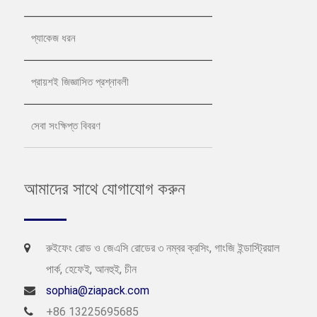
প্যাকেজ ধরন
প্রায়শই জিজ্ঞাসিত প্রশ্নাবলী
সেবা সংক্ষিপ্ত বিবরণ
আমাদের সাথে যোগাযোগ করুন
রুইফেং রোড ও জেএসি রোডের ৩ নম্বর ক্রসিং, গাংজি ইন্ডাস্ট্রিয়াল
পার্ক, হেফেই, আনহুই, চীন
sophia@ziapack.com
+86 13225695685