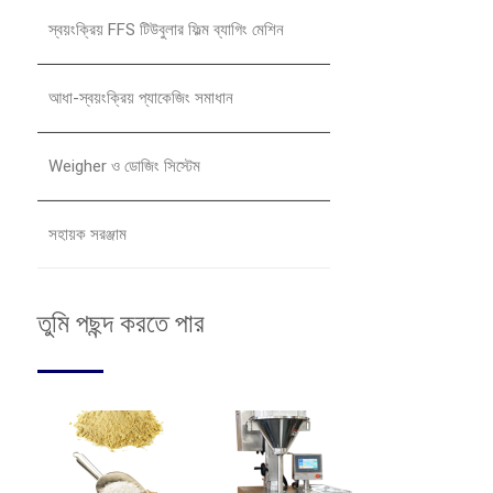
স্বয়ংক্রিয় FFS টিউবুলার ফিল্ম ব্যাগিং মেশিন
আধা-স্বয়ংক্রিয় প্যাকেজিং সমাধান
Weigher ও ডোজিং সিস্টেম
সহায়ক সরঞ্জাম
তুমি পছন্দ করতে পার