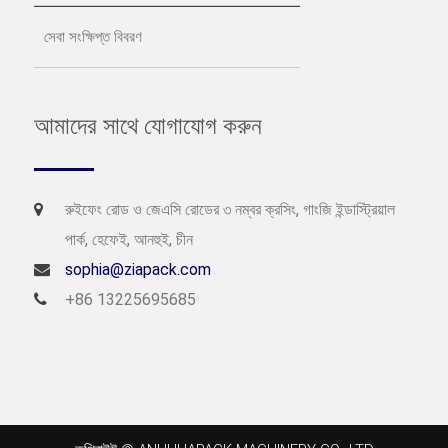
সেবা সংক্ষিপ্ত বিবরণ
আমাদের সাথে যোগাযোগ করুন
রুইফেং রোড ও জেএসি রোডের ৩ নম্বর ক্রসিং, গাংজি ইন্ডাস্ট্রিয়াল
পার্ক, হেফেই, আনহুই, চীন
sophia@ziapack.com
+86 13225695685