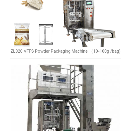
ZL320 VFFS Powder Packaging Machine （10-100g /bag)